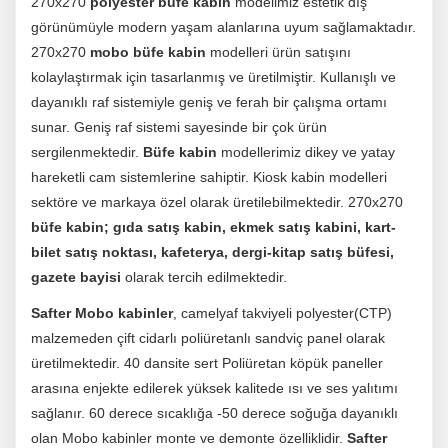
270x270
polyester büfe kabin
modelimiz estetik dış
görünümüyle modern yaşam alanlarına uyum sağlamaktadır.
270x270
mobo büfe kabin
modelleri ürün satışını
kolaylaştırmak için tasarlanmış ve üretilmiştir. Kullanışlı ve
dayanıklı raf sistemiyle geniş ve ferah bir çalışma ortamı
sunar. Geniş raf sistemi sayesinde bir çok ürün
sergilenmektedir.
Büfe kabin
modellerimiz dikey ve yatay
hareketli cam sistemlerine sahiptir. Kiosk kabin modelleri
sektöre ve markaya özel olarak üretilebilmektedir. 270x270
büfe kabin; gıda satış kabin, ekmek satış kabini, kart-
bilet satış noktası, kafeterya, dergi-kitap satış büfesi,
gazete bayisi
olarak tercih edilmektedir.
Safter Mobo kabinler
, camelyaf takviyeli polyester(CTP)
malzemeden çift cidarlı poliüretanlı sandviç panel olarak
üretilmektedir. 40 dansite sert Poliüretan köpük paneller
arasına enjekte edilerek yüksek kalitede ısı ve ses yalıtımı
sağlanır. 60 derece sıcaklığa -50 derece soğuğa dayanıklı
olan Mobo kabinler monte ve demonte özelliklidir.
Safter