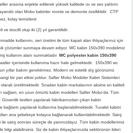
ller arasına enjekte edilerek yüksek kalitede ısı ve ses yalıtımı
ayanıklı olan Mobo kabinler monte ve demonte özelliklidir. CTP
ez, kolay temizlenir.
ve tescilli olup iki (2) yıl garantilidir.
ammadde kullanımı, seri üretimi ile tüm kapalı alan ihtiyaçlarınız için
mik çözümler sunmaya devam ediyor. WC kabin 150x390 modelimiz
geniş kullanım alanı sunmaktadır.
WC polyester kabin 150x390
 saatler içerisinde kullanıma hazır hale gelmektedir. 150x390 wc
 uzun yıllar bakım gerektirmez. Modern ve estetik dış görünümü
angi bir yan etkisi yoktur. Safter Mobo Modüler Kabin Sistemleri
olarak üretilmektedir. Sıradan kabin markalarının aksine en kaliteli
n sağlam, en uzun ömürlü kabin modelleri Safter Mobo’da. Tüm
r. Güvenlik testleri yapılarak fabrikamızdan çıkan kabin
ye bağlantı yapılarak kullanıma başlanabilmektedir. Tuvalet kabini
atları ana şebekeye kolayca bağlanarak kullanılabilmektedir. Satış
 ile satış sonrası süreçte de yanınızdayız. Tüm kabin modellerimiz
 bilgi alabilirsiniz. Siz de kabin ihtiyaçlarınızda sektörünün lideri