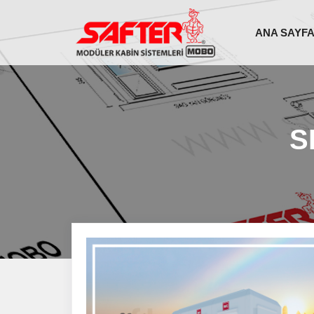
ANA SAYF
S