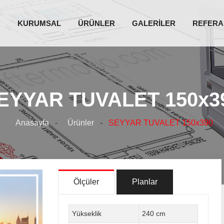
A
KURUMSAL
ÜRÜNLER
GALERİLER
REFERA
EYYAR TUVALET 150x3
Anasayfa
-
Ürünler
-
SEYYAR TUVALET 150x390
Ölçüler
Planlar
Yükseklik
240 cm