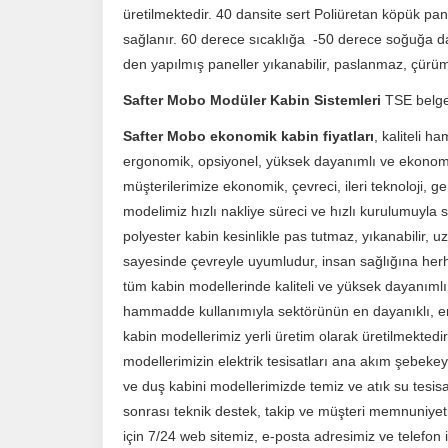
üretilmektedir. 40 dansite sert Poliüretan köpük pane
sağlanır. 60 derece sıcaklığa -50 derece soğuğa d
den yapılmış paneller yıkanabilir, paslanmaz, çürüm
Safter Mobo Modüler Kabin Sistemleri
TSE belgeli 
Safter Mobo ekonomik kabin fiyatları
, kaliteli h
ergonomik, opsiyonel, yüksek dayanımlı ve ekono
müşterilerimize ekonomik, çevreci, ileri teknoloji, 
modelimiz hızlı nakliye süreci ve hızlı kurulumuyla
polyester kabin kesinlikle pas tutmaz, yıkanabilir,
sayesinde çevreyle uyumludur, insan sağlığına herh
tüm kabin modellerinde kaliteli ve yüksek dayanımlı 
hammadde kullanımıyla sektörünün en dayanıklı, e
kabin modellerimiz yerli üretim olarak üretilmektedi
modellerimizin elektrik tesisatları ana akım şebeke
ve duş kabini modellerimizde temiz ve atık su tesis
sonrası teknik destek, takip ve müşteri memnuniyeti
için 7/24 web sitemiz, e-posta adresimiz ve telefon ile