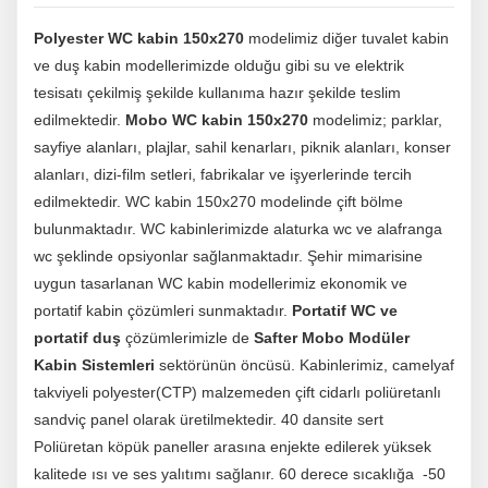
Polyester WC kabin 150x270
modelimiz diğer tuvalet kabin
ve duş kabin modellerimizde olduğu gibi su ve elektrik
tesisatı çekilmiş şekilde kullanıma hazır şekilde teslim
edilmektedir.
Mobo WC kabin 150x270
modelimiz; parklar,
sayfiye alanları, plajlar, sahil kenarları, piknik alanları, konser
alanları, dizi-film setleri, fabrikalar ve işyerlerinde tercih
edilmektedir. WC kabin 150x270 modelinde çift bölme
bulunmaktadır. WC kabinlerimizde alaturka wc ve alafranga
wc şeklinde opsiyonlar sağlanmaktadır. Şehir mimarisine
uygun tasarlanan WC kabin modellerimiz ekonomik ve
portatif kabin çözümleri sunmaktadır.
Portatif WC ve
portatif duş
çözümlerimizle de
Safter Mobo Modüler
Kabin Sistemleri
sektörünün öncüsü. Kabinlerimiz, camelyaf
takviyeli polyester(CTP) malzemeden çift cidarlı poliüretanlı
sandviç panel olarak üretilmektedir. 40 dansite sert
Poliüretan köpük paneller arasına enjekte edilerek yüksek
kalitede ısı ve ses yalıtımı sağlanır. 60 derece sıcaklığa -50