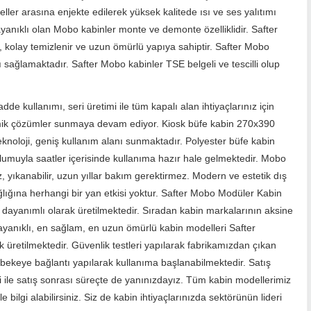
ller arasına enjekte edilerek yüksek kalitede ısı ve ses yalıtımı
anıklı olan Mobo kabinler monte ve demonte özelliklidir. Safter
kolay temizlenir ve uzun ömürlü yapıya sahiptir. Safter Mobo
ı sağlamaktadır. Safter Mobo kabinler TSE belgeli ve tescilli olup
de kullanımı, seri üretimi ile tüm kapalı alan ihtiyaçlarınız için
mik çözümler sunmaya devam ediyor. Kiosk büfe kabin 270x390
eknoloji, geniş kullanım alanı sunmaktadır. Polyester büfe kabin
ulumuyla saatler içerisinde kullanıma hazır hale gelmektedir. Mobo
 yıkanabilir, uzun yıllar bakım gerektirmez. Modern ve estetik dış
ığına herhangi bir yan etkisi yoktur. Safter Mobo Modüler Kabin
k dayanımlı olarak üretilmektedir. Sıradan kabin markalarının aksine
yanıklı, en sağlam, en uzun ömürlü kabin modelleri Safter
 üretilmektedir. Güvenlik testleri yapılarak fabrikamızdan çıkan
şebekeye bağlantı yapılarak kullanıma başlanabilmektedir. Satış
 ile satış sonrası süreçte de yanınızdayız. Tüm kabin modellerimiz
 bilgi alabilirsiniz. Siz de kabin ihtiyaçlarınızda sektörünün lideri