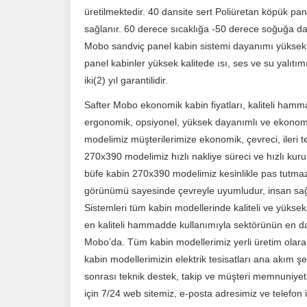
üretilmektedir. 40 dansite sert Poliüretan köpük pane
sağlanır. 60 derece sıcaklığa -50 derece soğuğa day
Mobo sandviç panel kabin sistemi dayanımı yüksek, 
panel kabinler yüksek kalitede ısı, ses ve su yalıtım
iki(2) yıl garantilidir.
Safter Mobo ekonomik kabin fiyatları, kaliteli hammad
ergonomik, opsiyonel, yüksek dayanımlı ve ekono
modelimiz müşterilerimize ekonomik, çevreci, ileri t
270x390 modelimiz hızlı nakliye süreci ve hızlı kur
büfe kabin 270x390 modelimiz kesinlikle pas tutmaz,
görünümü sayesinde çevreyle uyumludur, insan sağl
Sistemleri tüm kabin modellerinde kaliteli ve yükse
en kaliteli hammadde kullanımıyla sektörünün en da
Mobo’da. Tüm kabin modellerimiz yerli üretim olarak
kabin modellerimizin elektrik tesisatları ana akım 
sonrası teknik destek, takip ve müşteri memnuniyeti
için 7/24 web sitemiz, e-posta adresimiz ve telefon ile