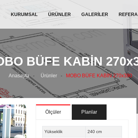
A
KURUMSAL
ÜRÜNLER
GALERİLER
REFERA
BO BÜFE KABİN 270x
Anasayfa
-
Ürünler
-
MOBO BÜFE KABİN 270x390
Ölçüler
Planlar
Yükseklik
240 cm